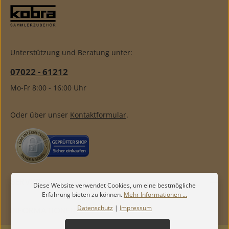
Unterstützung und Beratung unter:
07022 - 61212
Mo-Fr 8:00 - 16:00 Uhr
Oder über unser
Kontaktformular
.
SERVICE
Diese Website verwendet Cookies, um eine bestmögliche
Erfahrung bieten zu können.
Mehr Informationen ...
Datenschutz
|
Impressum
INFORMATIONEN