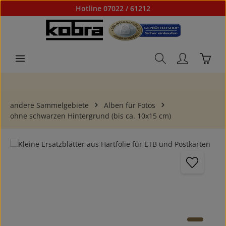
Hotline 07022 / 61212
Zum Hauptinhalt springen
Waren
andere Sammelgebiete
Alben für Fotos
ohne schwarzen Hintergrund (bis ca. 10x15 cm)
Bildergalerie überspringen