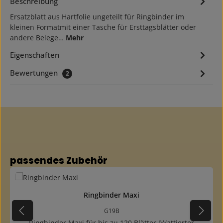
Beschreibung
Ersatzblatt aus Hartfolie ungeteilt für Ringbinder im
kleinen Formatmit einer Tasche für Ersttagsblätter oder
andere Belege…
Mehr
Eigenschaften
Bewertungen
2
Produktgalerie überspringen
passendes Zubehör
Ringbinder Maxi
G19B
Ringbinder Maxi für bis zu 120 Blätter !Wattierter