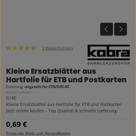
2 Bewertungen
Durchschnittliche Bewertung von 5 von 5 Sternen
Kleine Ersatzblätter aus
Hartfolie für ETB und Postkarten
Einteilung:
ungeteilt für ETB/DIN A5
Artikelnummer:
G18E
Kleine Ersatzblätter aus Hartfolie für ETB und Postkarten
jetzt online kaufen – Top Qualität & schnelle Lieferung.
Regulärer Preis:
0,69 €
Preise inkl. MwSt. zzgl. Versandkosten