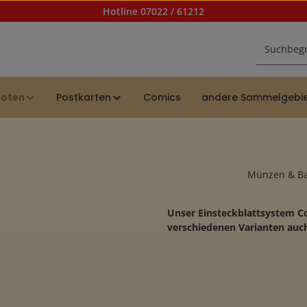
Hotline 07022 / 61212
noten
Postkarten
Comics
andere Sammelgebi
Münzen & B
Unser Einsteckblattsystem C
verschiedenen Varianten auc