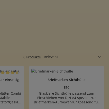
6 Produkte
rchschnittliche Bewertung von 4.5 von 5 Sternen
ar einseitig
Briefmarken-Sichthülle
E10
kblätter Combi
Glasklare Sichthülle passend zum
tabile
Einschieben von DIN A4 speziell zur
tstoffglasklar
Briefmarken-Aufbewahrungpassend für
eiteRückseite
Sammelstücke bis DIN A4-Format (210 x