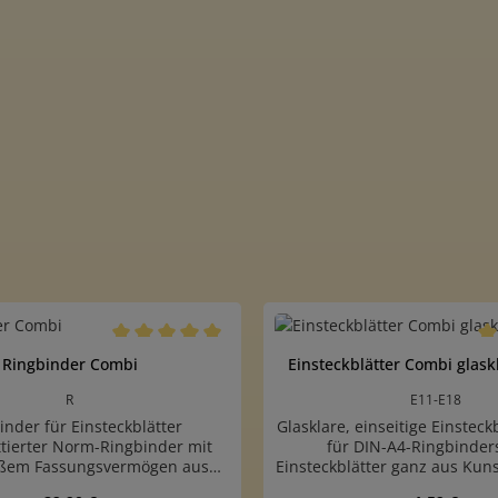
Durchschnittliche Bewertung von 5 von 5 Sternen
Du
Ringbinder Combi
Einsteckblätter Combi glaskl
R
E11-E18
inder für Einsteckblätter
Glasklare, einseitige Einstec
tierter Norm-Ringbinder mit
für DIN-A4-Ringbinders
oßem Fassungsvermögen aus
Einsteckblätter ganz aus Kuns
gem, lederartigem Kunststoff
mit Streifen auf der Vorders