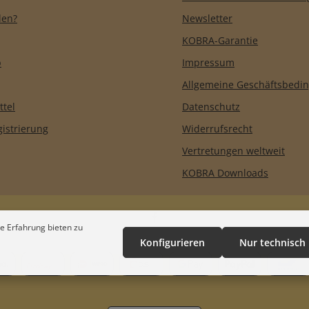
len?
Newsletter
KOBRA-Garantie
b
Impressum
Allgemeine Geschäftsbedi
ttel
Datenschutz
istrierung
Widerrufsrecht
Vertretungen weltweit
KOBRA Downloads
e Erfahrung bieten zu
Konfigurieren
Nur technisch