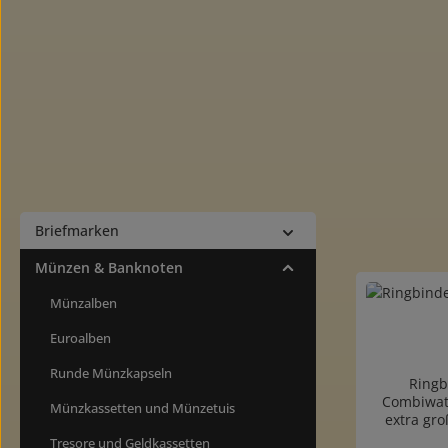
Briefmarken
Münzen & Banknoten
Münzalben
Euroalben
Runde Münzkapseln
Ringb
Combiwat
Münzkassetten und Münzetuis
extra gr
hochwerti
Tresore und Geldkassetten