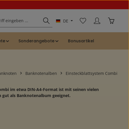
Du hast 0 Produkte auf
Warenkor
DE
ete
Sonderangebote
Bonusartikel
anknoten
Banknotenalben
Einsteckblattsystem Combi
ombi im etwa DIN-A4-Format ist mit seinen vielen
h gut als Banknotenalbum geeignet.