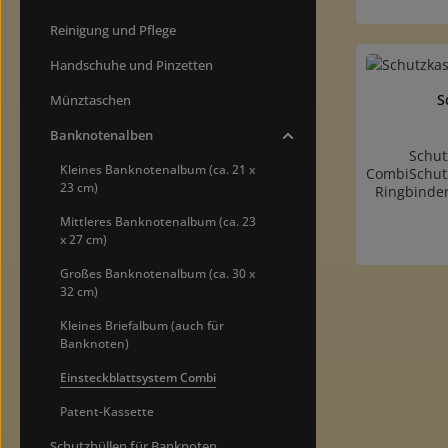
und rundem
für etwa 40
Reinigung und Pflege
dekorat
Einsteckfen
Handschuhe und Pinzetten
auf dem R
Vorsat
S
Münztaschen
vernünftig
plus Lochr
Banknotenalben
N
Schut
Lochabst
Kleines Banknotenalbum (ca. 21 x
CombiSchutz
Einstec
23 cm)
Ringbinde
passend
Staub und
Mittleres Banknotenalbum (ca. 23
buchbinderi
x 27 cm)
stabiler 
passe
Großes Banknotenalbum (ca. 30 x
"E
32 cm)
Kleines Briefalbum (auch für
Banknoten)
Einsteckblattsystem Combi
Patent-Kassette
Schutzhüllen für Banknoten