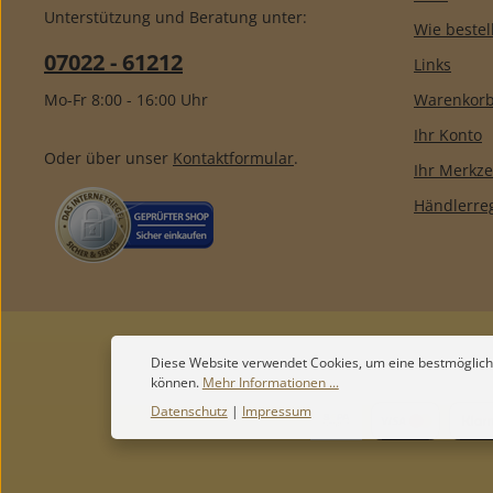
Unterstützung und Beratung unter:
Wie bestel
07022 - 61212
Links
Mo-Fr 8:00 - 16:00 Uhr
Warenkor
Ihr Konto
Oder über unser
Kontaktformular
.
Ihr Merkze
Händlerreg
Diese Website verwendet Cookies, um eine bestmöglich
können.
Mehr Informationen ...
Datenschutz
|
Impressum