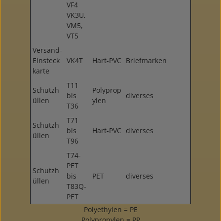
VF4
VK3U,
VM5,
VT5
Versand-
Einsteck
VK4T
Hart-PVC
Briefmarken
karte
T11
Schutzh
Polyprop
bis
diverses
üllen
ylen
T36
T71
Schutzh
bis
Hart-PVC
diverses
üllen
T96
T74-
PET
Schutzh
bis
PET
diverses
üllen
T83Q-
PET
Polyethylen = PE
Polypropylen = PP