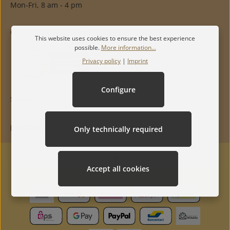
Mon-Fri, 8 am - 4 pm
Or via our
contact form
.
This website uses cookies to ensure the best experience
possible.
More information...
Privacy policy
|
Imprint
Configure
SERVICE
INFORMATION
Only technically required
Accept all cookies