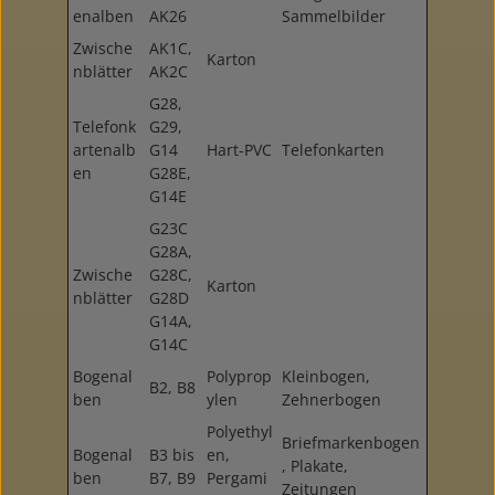
enalben
AK26
Sammelbilder
Zwische
AK1C,
Karton
nblätter
AK2C
G28,
Telefonk
G29,
artenalb
G14
Hart-PVC
Telefonkarten
en
G28E,
G14E
G23C
G28A,
Zwische
G28C,
Karton
nblätter
G28D
G14A,
G14C
Bogenal
Polyprop
Kleinbogen,
B2, B8
ben
ylen
Zehnerbogen
Polyethyl
Briefmarkenbogen
Bogenal
B3 bis
en,
, Plakate,
ben
B7, B9
Pergami
Zeitungen