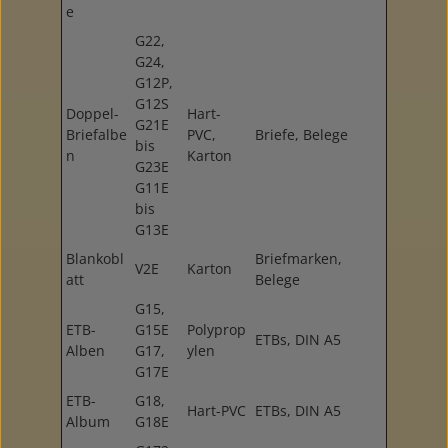
e
G22,
G24,
G12P,
G12S
Doppel-
Hart-
G21E
Briefalbe
PVC,
Briefe, Belege
bis
n
Karton
G23E
G11E
bis
G13E
Blankobl
Briefmarken,
V2E
Karton
att
Belege
G15,
ETB-
G15E
Polyprop
ETBs, DIN A5
Alben
G17,
ylen
G17E
ETB-
G18,
Hart-PVC
ETBs, DIN A5
Album
G18E