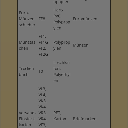
npapier
Hart-
Euro-
PVC,
Münzen
FE8
Euromünzen
Polyprop
schieber
ylen
FT1,
Münztas
FT1G
Polyprop
Münzen
chen
FT2,
ylen
FT2G
Löschkar
Trocken
ton,
T2
buch
Polyethyl
en
VL3,
VL4,
VK3,
VK4
Versand-
VR3,
PET,
Einsteck
VR4,
Karton
Briefmarken
karten
VF3,