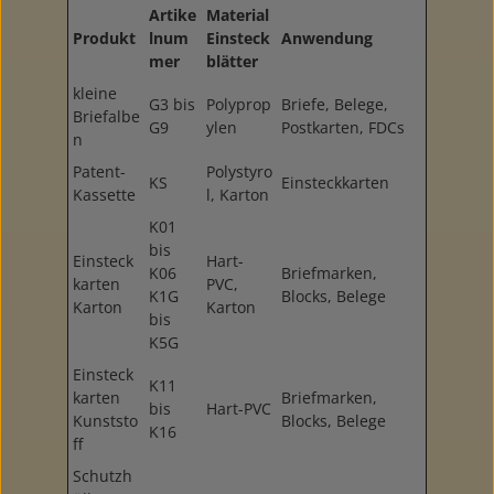
Artike
Material
Produkt
lnum
Einsteck
Anwendung
mer
blätter
kleine
G3 bis
Polyprop
Briefe, Belege,
Briefalbe
G9
ylen
Postkarten, FDCs
n
Patent-
Polystyro
KS
Einsteckkarten
Kassette
l, Karton
K01
bis
Einsteck
Hart-
K06
Briefmarken,
karten
PVC,
K1G
Blocks, Belege
Karton
Karton
bis
K5G
Einsteck
K11
karten
Briefmarken,
bis
Hart-PVC
Kunststo
Blocks, Belege
K16
ff
Schutzh