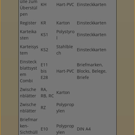
ülle zum
KH
Hart-PVC
Einsteckkarten
Überstül
pen
Register
KR
Karton
Einsteckkarten
Karteika
Polystyro
KS1
Einsteckkarten
sten
l
Karteisys
Stahlble
KS2
Einsteckkarten
tem
ch
Einsteck
E11
Briefmarken,
blattsyst
bis
Hart-PVC
Blocks, Belege,
em
E28
Briefe
Combi
Zwische
RA,
Karton
nblätter
RB, RC
Zwische
Polyprop
RZ
nblätter
ylen
Briefmar
ken-
Polyprop
E10
DIN A4
Sichthüll
ylen