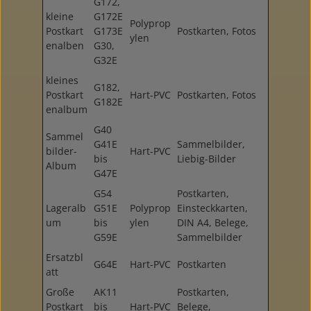
G172,
kleine
G172E
Polyprop
Postkart
G173E
Postkarten, Fotos
ylen
enalben
G30,
G32E
kleines
G182,
Postkart
Hart-PVC
Postkarten, Fotos
G182E
enalbum
G40
Sammel
G41E
Sammelbilder,
bilder-
Hart-PVC
bis
Liebig-Bilder
Album
G47E
G54
Postkarten,
Lageralb
G51E
Polyprop
Einsteckkarten,
um
bis
ylen
DIN A4, Belege,
G59E
Sammelbilder
Ersatzbl
G64E
Hart-PVC
Postkarten
att
Große
AK11
Postkarten,
Postkart
bis
Hart-PVC
Belege,