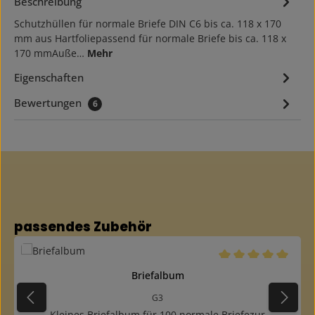
Beschreibung
Schutzhüllen für normale Briefe DIN C6 bis ca. 118 x 170
mm aus Hartfoliepassend für normale Briefe bis ca. 118 x
170 mmAuße…
Mehr
Eigenschaften
Bewertungen
6
Produktgalerie überspringen
passendes Zubehör
Durchschnittliche B
Briefalbum
G3
Kleines Briefalbum für 100 normale Briefezur