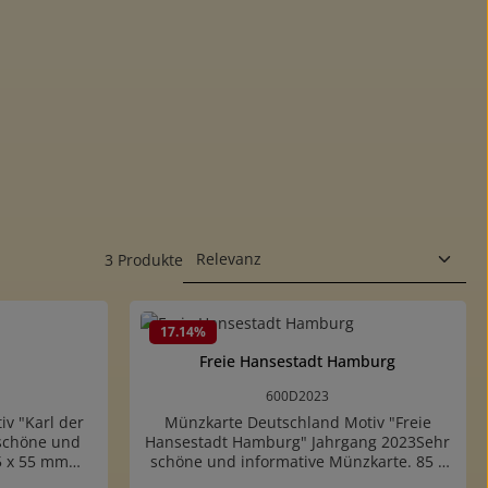
3 Produkte
17.14
%
Freie Hansestadt Hamburg
600D2023
v "Karl der
Münzkarte Deutschland Motiv "Freie
schöne und
Hansestadt Hamburg" Jahrgang 2023Sehr
5 x 55 mm
schöne und informative Münzkarte. 85 x
ich um eine
55 mm (ISO7810/ID-1)Es handelt sich um