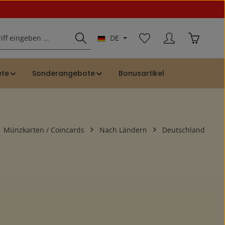
Du hast 0 Produkte auf
Warenkor
DE
ete
Sonderangebote
Bonusartikel
Münzkarten / Coincards
Nach Ländern
Deutschland