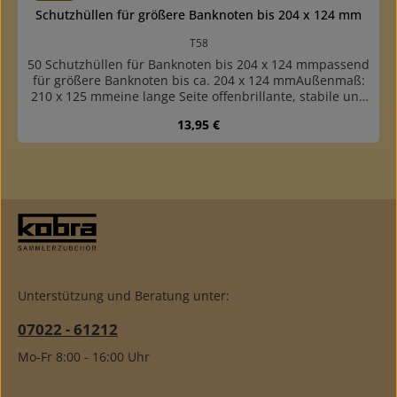
Schutzhüllen für größere Banknoten bis 204 x 124 mm
T58
50 Schutzhüllen für Banknoten bis 204 x 124 mmpassend
für größere Banknoten bis ca. 204 x 124 mmAußenmaß:
210 x 125 mmeine lange Seite offenbrillante, stabile und
standfeste Qualität, bester Schutz für das
Regulärer Preis:
13,95 €
Sammelgutgefertigt aus glasklarer, weichmacherfreier
Hartfolie 0,1 mm dickPackung mit 50 HüllenDownload
Maßschablone Schutzhüllen zum Ausdrucken
Unterstützung und Beratung unter:
07022 - 61212
Mo-Fr 8:00 - 16:00 Uhr