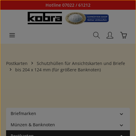
Hotline 07022 / 61212
Zum Hauptinhalt springen
Waren
Postkarten
Schutzhüllen für Ansichtskarten und Briefe
bis 204 x 124 mm (für größere Banknoten)
Briefmarken
Münzen & Banknoten
Postkarten