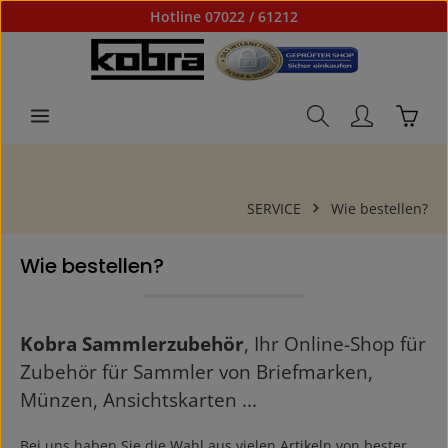
Hotline 07022 / 61212
Zum Hauptinhalt springen
Waren
SERVICE
Wie bestellen?
Wie bestellen?
Kobra Sammlerzubehör
, Ihr Online-Shop für
Zubehör für Sammler von Briefmarken,
Münzen, Ansichtskarten ...
Bei uns haben Sie die Wahl aus vielen Artikeln von bester