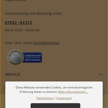
Unterstützung und Beratung unter:
07022 - 61212
Mo-Fr 8:00 - 16:00 Uhr
Oder über unser
Kontaktformular
.
SERVICE
INFORMATIONEN
Diese Website verwendet Cookies, um eine bestmögliche
Erfahrung bieten zu können.
Mehr Informationen ...
Datenschutz
|
Impressum