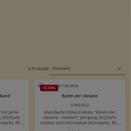
4 Produkte
17.14
%
erband
Ruhm der Ukraine
574EE2022
"150 Jahre
Münzkarte Estland Motiv "Ruhm der
g 2022Sehr
Ukraine - Freiheit" Jahrgang 2022Sehr
zkarte. 85 x
schöne und informative Münzkarte. 85 x
delt sich um
55 mm (ISO7810/ID-1)Es handelt sich um