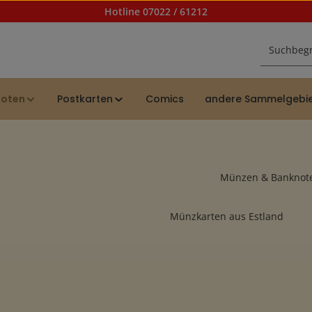
Hotline 07022 / 61212
noten
Postkarten
Comics
andere Sammelgebi
Münzen & Banknot
Münzkarten aus Estland