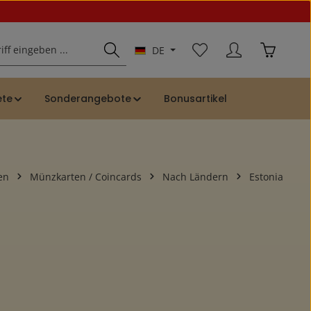
Du hast 0 Produkte auf
Warenkor
DE
ete
Sonderangebote
Bonusartikel
en
Münzkarten / Coincards
Nach Ländern
Estonia