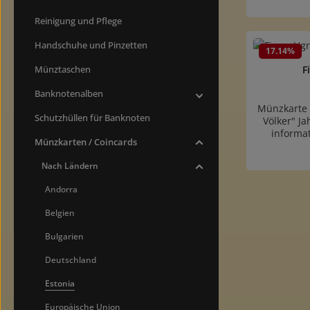
Münzbesch
der Münze. 
Reinigung und Pflege
Handschuhe und Pinzetten
Produk
17.14
%
Münztaschen
F
Banknotenalben
Münzkarte 
Schutzhüllen für Banknoten
Völker" J
informa
Münzkarten / Coincards
(ISO7810/
Münzbesch
Nach Ländern
der Münze. 
Andorra
Produk
Belgien
Bulgarien
Deutschland
Estonia
Europäische Union