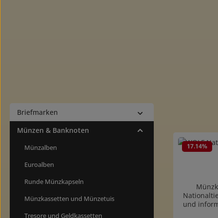
Briefmarken
Münzen & Banknoten
17.14
%
Münzalben
Euroalben
Runde Münzkapseln
Münzka
Nationalti
Münzkassetten und Münzetuis
und infor
(ISO7810/
Tresore und Geldkassetten