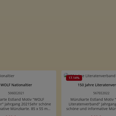
17.14
%
WOLF Nationaltier
150 Jahre Literatenv
506EE2021
567EE2022
rte Estland Motiv "WOLF
Münzkarte Estland Motiv 
er" Jahrgang 2021Sehr schöne
Literatenverband" Jahrgan
mative Münzkarte. 85 x 55 mm
schöne und informative Mün
ID-1)Es handelt sich um eine
55 mm (ISO7810/ID-1)Es han