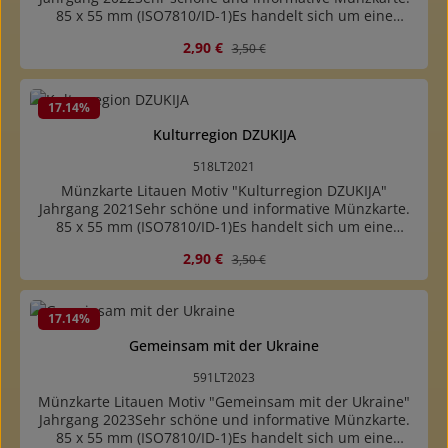
85 x 55 mm (ISO7810/ID-1)Es handelt sich um eine
Münzbeschreibungskarte mit Abbildung der Münze. Es
Verkaufspreis:
Regulärer Preis:
2,90 €
3,50 €
ist keine Münze enthalten.
17.14
%
Kulturregion DZUKIJA
518LT2021
Münzkarte Litauen Motiv "Kulturregion DZUKIJA"
Jahrgang 2021Sehr schöne und informative Münzkarte.
85 x 55 mm (ISO7810/ID-1)Es handelt sich um eine
Münzbeschreibungskarte mit Abbildung der Münze. Es
Verkaufspreis:
Regulärer Preis:
2,90 €
3,50 €
ist keine Münze enthalten.
17.14
%
Gemeinsam mit der Ukraine
591LT2023
Münzkarte Litauen Motiv "Gemeinsam mit der Ukraine"
Jahrgang 2023Sehr schöne und informative Münzkarte.
85 x 55 mm (ISO7810/ID-1)Es handelt sich um eine