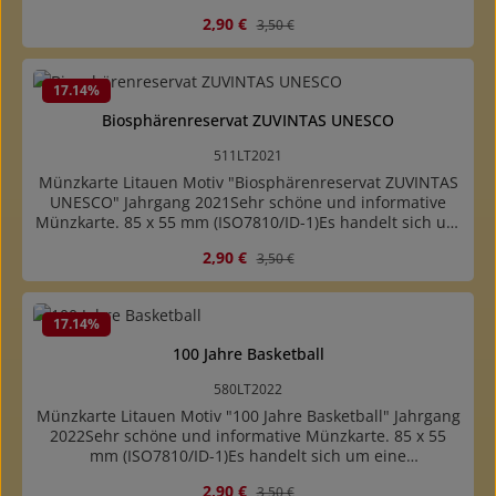
Münzbeschreibungskarte mit Abbildung der Münze. Es
Verkaufspreis:
Regulärer Preis:
2,90 €
3,50 €
ist keine Münze enthalten.
17.14
%
Biosphärenreservat ZUVINTAS UNESCO
511LT2021
Münzkarte Litauen Motiv "Biosphärenreservat ZUVINTAS
UNESCO" Jahrgang 2021Sehr schöne und informative
Münzkarte. 85 x 55 mm (ISO7810/ID-1)Es handelt sich um
eine Münzbeschreibungskarte mit Abbildung der Münze.
Verkaufspreis:
Regulärer Preis:
2,90 €
3,50 €
Es ist keine Münze enthalten.
17.14
%
100 Jahre Basketball
580LT2022
Münzkarte Litauen Motiv "100 Jahre Basketball" Jahrgang
2022Sehr schöne und informative Münzkarte. 85 x 55
mm (ISO7810/ID-1)Es handelt sich um eine
Münzbeschreibungskarte mit Abbildung der Münze. Es
Verkaufspreis:
Regulärer Preis:
2,90 €
3,50 €
ist keine Münze enthalten.