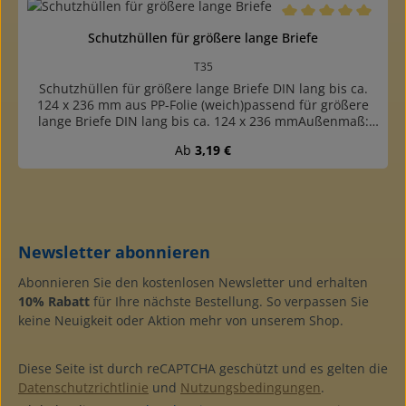
Durchschnittliche B
Schutzhüllen für größere lange Briefe
T35
Schutzhüllen für größere lange Briefe DIN lang bis ca.
124 x 236 mm aus PP-Folie (weich)passend für größere
lange Briefe DIN lang bis ca. 124 x 236 mmAußenmaß:
130 x 238 mmeine kurze Seite offenweiche, sehr reißfeste
Regulärer Preis:
Ab
3,19 €
Qualität, leichtes Einschieben und Herausziehen der
Briefegefertigt aus glasklarer, weichmacherfreier PP-Folie
0,1 mm dickPackungen mit 10 oder 100 Hüllen
verfügbarDownload Maßschablone Schutzhüllen zum
Ausdrucken
Newsletter abonnieren
Abonnieren Sie den kostenlosen Newsletter und erhalten
10% Rabatt
für Ihre nächste Bestellung. So verpassen Sie
keine Neuigkeit oder Aktion mehr von unserem Shop.
Diese Seite ist durch reCAPTCHA geschützt und es gelten die
Datenschutzrichtlinie
und
Nutzungsbedingungen
.