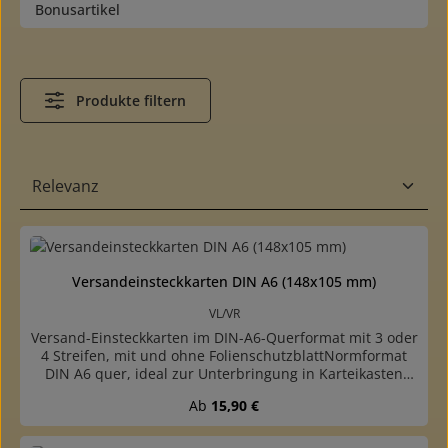
Bonusartikel
Produkte filtern
Versandeinsteckkarten DIN A6 (148x105 mm)
VL/VR
Versand-Einsteckkarten im DIN-A6-Querformat mit 3 oder
4 Streifen, mit und ohne FolienschutzblattNormformat
DIN A6 quer, ideal zur Unterbringung in Karteikasten
oder Postkartenalbenmit 3 oder 4 Streifen verfügbarmit
Regulärer Preis:
Ab
15,90 €
und ohne Folienschutzblatt, oben angeklebteinfache,
preiswerte Qualitätaus schwarzem Karton (mit grauer
Rückseite)Streifen und Deckblatt aus glasklarer,