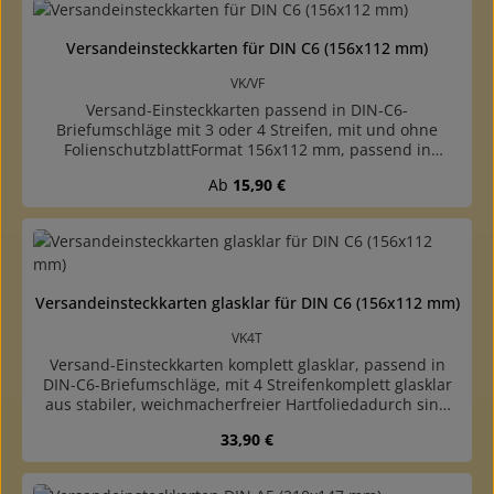
weichmacherfreier Archivfolie PETStreifen jeweils 20 mm
hoch, seitlich offenper 100 Stück in praktischer, weißer
Versandeinsteckkarten für DIN C6 (156x112 mm)
Feinwellschachtel verpackt
VK/VF
Versand-Einsteckkarten passend in DIN-C6-
Briefumschläge mit 3 oder 4 Streifen, mit und ohne
FolienschutzblattFormat 156x112 mm, passend in
normale, kleine Briefumschläge (DIN-C6), ideal für den
Regulärer Preis:
Ab
15,90 €
Versandmit 3 oder 4 Streifen verfügbarmit und ohne
Folienschutzblatt, oben angeklebtzusätzlich mit 3
Streifen und unten angeklebtem Folienschutzblatt
lieferbareinfache, preiswerte Qualitätaus schwarzem
Karton (mit grauer Rückseite)Streifen und Deckblatt aus
glasklarer, weichmacherfreier Archivfolie PETStreifen
Versandeinsteckkarten glasklar für DIN C6 (156x112 mm)
jeweils 20 mm hoch, seitlich offenper 100 Stück in
praktischer, weißer Feinwellschachtel verpackt
VK4T
Versand-Einsteckkarten komplett glasklar, passend in
DIN-C6-Briefumschläge, mit 4 Streifenkomplett glasklar
aus stabiler, weichmacherfreier Hartfoliedadurch sind
auch die Rückseiten der Marken sichtbarFormat 156x112
Regulärer Preis:
33,90 €
mm, passend in normale, kleine Briefumschläge (DIN-
C6), ideal für den Versandmit 4 Streifen (ohne
Folienschutzblatt)Streifen jeweils 20 mm hoch, seitlich