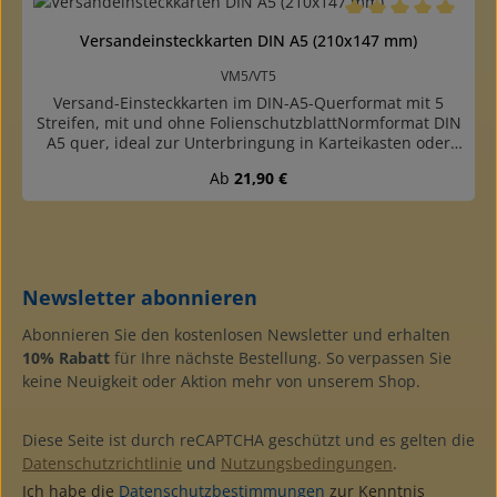
offenper 100 Stück in praktischer, weißer
Feinwellschachtel verpackt
Durchschnittliche B
Versandeinsteckkarten DIN A5 (210x147 mm)
VM5/VT5
Versand-Einsteckkarten im DIN-A5-Querformat mit 5
Streifen, mit und ohne FolienschutzblattNormformat DIN
A5 quer, ideal zur Unterbringung in Karteikasten oder
unserer Patent-Kassettemit 5 Streifenmit und ohne
Regulärer Preis:
Ab
21,90 €
Folienschutzblatt, oben angeklebteinfache, preiswerte
Qualitätaus schwarzem Karton (mit grauer
Rückseite)Streifen und Deckblatt aus glasklarer,
weichmacherfreier Archivfolie PETStreifen jeweils 20 mm
hoch, seitlich offenPackung mit 100 Stück
Newsletter abonnieren
Abonnieren Sie den kostenlosen Newsletter und erhalten
10% Rabatt
für Ihre nächste Bestellung. So verpassen Sie
keine Neuigkeit oder Aktion mehr von unserem Shop.
Diese Seite ist durch reCAPTCHA geschützt und es gelten die
Datenschutzrichtlinie
und
Nutzungsbedingungen
.
Ich habe die
Datenschutzbestimmungen
zur Kenntnis