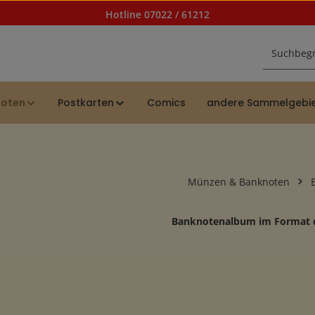
Hotline 07022 / 61212
noten
Postkarten
Comics
andere Sammelgebi
Münzen & Banknoten
Banknotenalbum im Format de