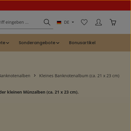
Du hast 0 Produkte auf
Warenkor
DE
ete
Sonderangebote
Bonusartikel
Banknotenalben
Kleines Banknotenalbum (ca. 21 x 23 cm)
r kleinen Münzalben (ca. 21 x 23 cm).