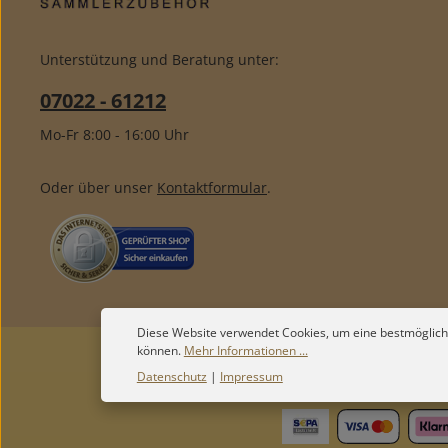
Unterstützung und Beratung unter:
07022 - 61212
Mo-Fr 8:00 - 16:00 Uhr
Oder über unser
Kontaktformular
.
Diese Website verwendet Cookies, um eine bestmöglich
können.
Mehr Informationen ...
Datenschutz
|
Impressum