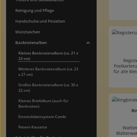
mittelgroß
und 
Reinigung und Pflege
sichtbar
Ringmecha
Handschuhe und Pinzetten
Stelle leic
oder eingef
Münztaschen
weichmacher
Taschen (N
Banknotenalben
G173E)für 
bis 150 x 
Kleines Banknotenalbum (ca. 21 x
mm (G1
23 cm)
Regist
Ringb
Postkarten
Mittleres Banknotenalbum (ca. 23
lederartig
für alle kl
x 27 cm)
Goldlini
im Ri
RückenKla
Einzelb
Großes Banknotenalbum (ca. 30 x
zur Bezeich
seitliche
32 cm)
Ersatzblät
weißem Ka
Produk
passerd
Kleines Briefalbum (auch für
Banknoten)
Ri
Einsteckblattsystem Combi
Patent-Kassette
Wattie
Blätterwa