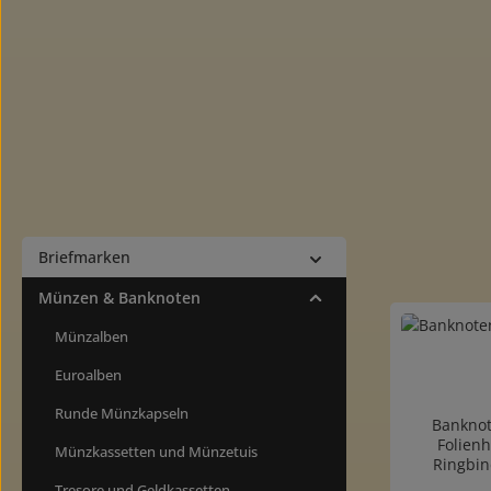
Briefmarken
Münzen & Banknoten
Münzalben
Euroalben
Runde Münzkapseln
Banknot
Folienh
Münzkassetten und Münzetuis
Ringbin
Unter
Tresore und Geldkassetten