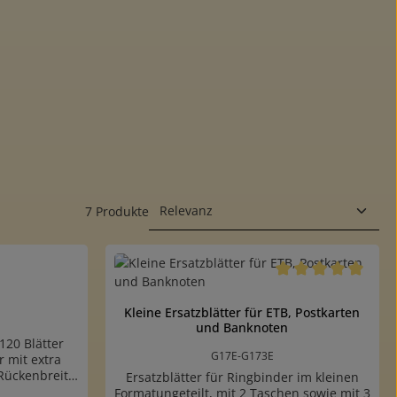
7 Produkte
Durchschnittliche B
Kleine Ersatzblätter für ETB, Postkarten
und Banknoten
120 Blätter
G17E-G173E
 mit extra
Rückenbreite
Ersatzblätter für Ringbinder im kleinen
eckblätter für
Formatungeteilt, mit 2 Taschen sowie mit 3