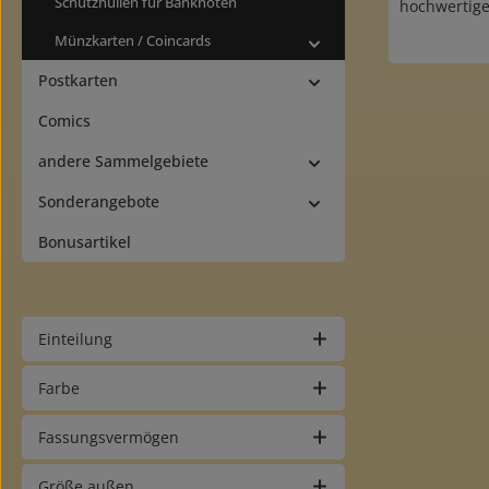
Schutzhüllen für Banknoten
hochwertige
dekorati
Münzkarten / Coincards
verstärkt
Einstec
Postkarten
Postkarten
die leic
Comics
können Blät
schnell he
andere Sammelgebiete
werdenohn
Albumrü
Sonderangebote
Albenfarb
Bonusartikel
Einteilung
Farbe
Fassungsvermögen
Größe außen