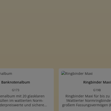
Banknotenalbum
Ringbinder Maxi
G173
G19B
enalbum mit 20 glasklaren
Ringbinder Maxi für bis zu 
üllen im wattierten Norm-
!Wattierter Normringbinder
derpreiswerte und sichere
großem Fassungsvermögen (
bringung von kleinen bis
7 cm)passend für kleine Einst