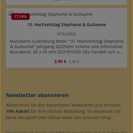
17.14
%
10. Hochzeitstag Stephanie & Guilaume
577LU2022
Münzkarte Luxemburg Motiv "10. Hochzeitstag Stephanie
& Guilaume" Jahrgang 2022Sehr schöne und informative
Münzkarte. 85 x 55 mm (ISO7810/ID-1)Es handelt sich um
eine Münzbeschreibungskarte mit Abbildung der Münze.
Verkaufspreis:
Regulärer Preis:
2,90 €
3,50 €
Es ist keine Münze enthalten.
Newsletter abonnieren
Abonnieren Sie den kostenlosen Newsletter und erhalten
10% Rabatt
für Ihre nächste Bestellung. So verpassen Sie
keine Neuigkeit oder Aktion mehr von unserem Shop.