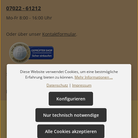
07022 - 61212
Mo-Fr 8:00 - 16:00 Uhr
Oder über unser
Kontaktformular
.
Diese Website verwendet Cookies, um eine bestmögliche
SERVICE
Erfahrung bieten zu können.
Mehr Informationen ...
Datenschutz
|
Impressum
INFORMATIONEN
Konfigurieren
Nur technisch notwendige
Alle Cookies akzeptieren