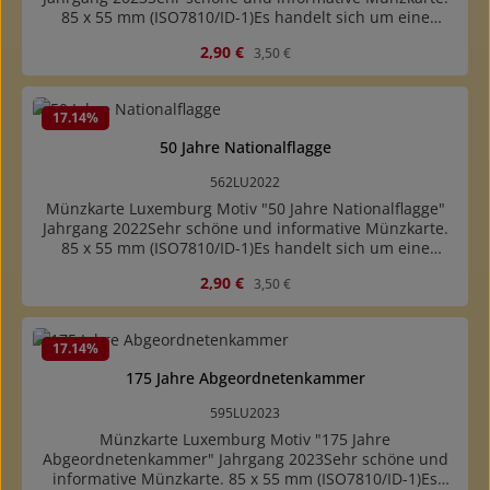
85 x 55 mm (ISO7810/ID-1)Es handelt sich um eine
Münzbeschreibungskarte mit Abbildung der Münze. Es
Verkaufspreis:
Regulärer Preis:
2,90 €
3,50 €
ist keine Münze enthalten.
17.14
%
50 Jahre Nationalflagge
562LU2022
Münzkarte Luxemburg Motiv "50 Jahre Nationalflagge"
Jahrgang 2022Sehr schöne und informative Münzkarte.
85 x 55 mm (ISO7810/ID-1)Es handelt sich um eine
Münzbeschreibungskarte mit Abbildung der Münze. Es
Verkaufspreis:
Regulärer Preis:
2,90 €
3,50 €
ist keine Münze enthalten.
17.14
%
175 Jahre Abgeordnetenkammer
595LU2023
Münzkarte Luxemburg Motiv "175 Jahre
Abgeordnetenkammer" Jahrgang 2023Sehr schöne und
informative Münzkarte. 85 x 55 mm (ISO7810/ID-1)Es