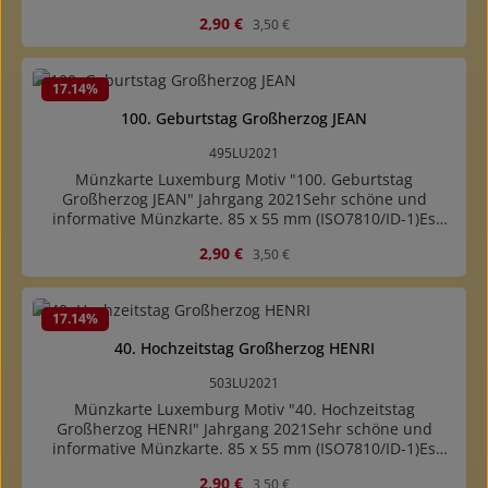
handelt sich um eine Münzbeschreibungskarte mit
Verkaufspreis:
Regulärer Preis:
2,90 €
3,50 €
Abbildung der Münze. Es ist keine Münze enthalten.
17.14
%
100. Geburtstag Großherzog JEAN
495LU2021
Münzkarte Luxemburg Motiv "100. Geburtstag
Großherzog JEAN" Jahrgang 2021Sehr schöne und
informative Münzkarte. 85 x 55 mm (ISO7810/ID-1)Es
handelt sich um eine Münzbeschreibungskarte mit
Verkaufspreis:
Regulärer Preis:
2,90 €
3,50 €
Abbildung der Münze. Es ist keine Münze enthalten.
17.14
%
40. Hochzeitstag Großherzog HENRI
503LU2021
Münzkarte Luxemburg Motiv "40. Hochzeitstag
Großherzog HENRI" Jahrgang 2021Sehr schöne und
informative Münzkarte. 85 x 55 mm (ISO7810/ID-1)Es
handelt sich um eine Münzbeschreibungskarte mit
Verkaufspreis:
Regulärer Preis:
2,90 €
3,50 €
Abbildung der Münze. Es ist keine Münze enthalten.