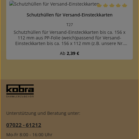
Folie zum Zuschweißenmit Nadeleinstich, damit die
eingeschlossene Luft entweichen kannweiche, sehr
reißfeste Qualitätgefertigt aus glasklarer,
Durchschnittliche B
Schutzhüllen für Versand-Einsteckkarten
weichmacherfreier PP-Folie 0,06 mm dickDownload
Maßschablone Schutzhüllen zum Ausdrucken
T27
Schutzhüllen für Versand-Einsteckkarten bis ca. 156 x
112 mm aus PP-Folie (weich)passend für Versand-
Einsteckkarten bis ca. 156 x 112 mm (z.B. unsere Nr.
VK4)Außenmaß: 118 x 157 mmeine kurze Seite
Regulärer Preis:
Ab
2,39 €
offenweiche, sehr reißfeste Qualität, leichtes Einschieben
und Herausziehen der Kartengefertigt aus glasklarer,
weichmacherfreier PP-Folie 0,1 mm dickPackungen mit 10
oder 100 Hüllen verfügbarDownload Maßschablone
Schutzhüllen zum Ausdrucken
Unterstützung und Beratung unter:
07022 - 61212
Mo-Fr 8:00 - 16:00 Uhr