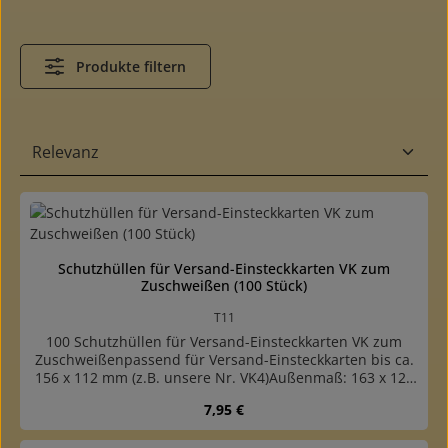
Produkte filtern
Schutzhüllen für Versand-Einsteckkarten VK zum
Zuschweißen (100 Stück)
T11
100 Schutzhüllen für Versand-Einsteckkarten VK zum
Zuschweißenpassend für Versand-Einsteckkarten bis ca.
156 x 112 mm (z.B. unsere Nr. VK4)Außenmaß: 163 x 120
mmideal zur Herstellung von Briefmarkenpaketeneine
Regulärer Preis:
7,95 €
lange Seite offen, dadurch lassen sich die Einsteckkarten
besonders leicht einschiebenmit etwas überstehender