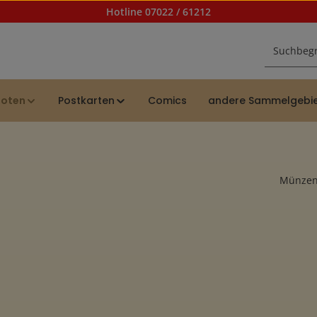
Hotline 07022 / 61212
noten
Postkarten
Comics
andere Sammelgebi
Münzen