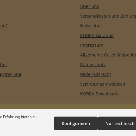
Über uns
Versandkosten und Zahlun
len?
Newsletter
KOBRA-Garantie
b
Impressum
Allgemeine Geschäftsbedi
ttel
Datenschutz
istrierung
Widerrufsrecht
Vertretungen weltweit
KOBRA Downloads
e Erfahrung bieten zu
Konfigurieren
Nur technisch