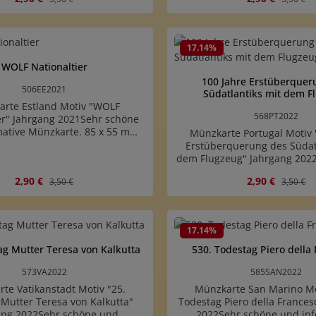
reibungskarte mit Abbildung
Münzbeschreibungskarte mi
Es ist keine Münze enthalten.
der Münze. Es ist keine Münz
t Anzahl: Gib den gewünschten Wert ein
Produkt Anzahl: 
17.14
%
WOLF Nationaltier
100 Jahre Erstüberquer
506EE2021
Südatlantiks mit dem F
rte Estland Motiv "WOLF
568PT2022
er" Jahrgang 2021Sehr schöne
mative Münzkarte. 85 x 55 mm
Münzkarte Portugal Motiv 
ID-1)Es handelt sich um eine
Erstüberquerung des Südat
reibungskarte mit Abbildung
dem Flugzeug" Jahrgang 202
Es ist keine Münze enthalten.
und informative Münzkarte.
Verkaufspreis:
Regulärer Preis:
Verkaufspreis:
Reguläre
2,90 €
2,90 €
3,50 €
3,50 €
(ISO7810/ID-1)Es handelt s
Münzbeschreibungskarte mi
der Münze. Es ist keine Münz
t Anzahl: Gib den gewünschten Wert ein
Produkt Anzahl: 
17.14
%
ag Mutter Teresa von Kalkutta
530. Todestag Piero della
573VA2022
585SAN2022
te Vatikanstadt Motiv "25.
Münzkarte San Marino Mo
Mutter Teresa von Kalkutta"
Todestag Piero della Frances
ang 2022Sehr schöne und
2022Sehr schöne und inf