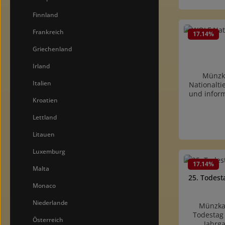
Münzbesch
der Münze. 
Finnland
Produk
Frankreich
17.14
%
Griechenland
Irland
Münzka
Italien
Nationalti
und infor
Kroatien
(ISO7810/
Münzbesch
Lettland
der Münze. 
Litauen
Luxemburg
Produk
17.14
%
Malta
25. Todest
Monaco
Niederlande
Münzkar
Todestag 
Österreich
Jahrg