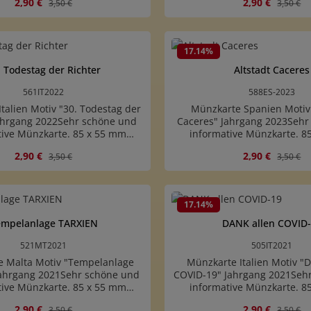
Verkaufspreis:
Regulärer Preis:
Verkaufspreis:
Reguläre
2,90 €
2,90 €
3,50 €
3,50 €
andelt sich um eine
eine Münzbeschreibungsk
reibungskarte mit Abbildung
Abbildung der Münze. Es ist
Es ist keine Münze enthalten.
enthalten.
t Anzahl: Gib den gewünschten Wert ein
Produkt Anzahl: 
17.14
%
. Todestag der Richter
Altstadt Caceres
561IT2022
588ES-2023
talien Motiv "30. Todestag der
Münzkarte Spanien Motiv 
Jahrgang 2022Sehr schöne und
Caceres" Jahrgang 2023Sehr
tive Münzkarte. 85 x 55 mm
informative Münzkarte. 8
ID-1)Es handelt sich um eine
(ISO7810/ID-1)Es handelt s
Verkaufspreis:
Regulärer Preis:
Verkaufspreis:
Reguläre
2,90 €
2,90 €
3,50 €
3,50 €
reibungskarte mit Abbildung
Münzbeschreibungskarte mi
Es ist keine Münze enthalten.
der Münze. Es ist keine Münz
t Anzahl: Gib den gewünschten Wert ein
Produkt Anzahl: 
17.14
%
empelanlage TARXIEN
DANK allen COVID
521MT2021
505IT2021
 Malta Motiv "Tempelanlage
Münzkarte Italien Motiv "
ahrgang 2021Sehr schöne und
COVID-19" Jahrgang 2021Seh
tive Münzkarte. 85 x 55 mm
informative Münzkarte. 8
ID-1)Es handelt sich um eine
(ISO7810/ID-1)Es handelt s
Verkaufspreis:
Regulärer Preis:
Verkaufspreis:
Reguläre
2,90 €
2,90 €
3,50 €
3,50 €