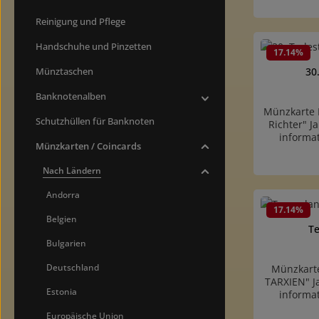
h
Münzbesch
Reinigung und Pflege
der Münze. 
Handschuhe und Pinzetten
Produk
17.14
%
Münztaschen
30
Banknotenalben
Münzkarte I
Schutzhüllen für Banknoten
Richter" 
informa
Münzkarten / Coincards
(ISO7810/
Münzbesch
Nach Ländern
der Münze. 
Andorra
Produk
17.14
%
Belgien
T
Bulgarien
Deutschland
Münzkarte
TARXIEN" J
Estonia
informa
(ISO7810/
Europäische Union