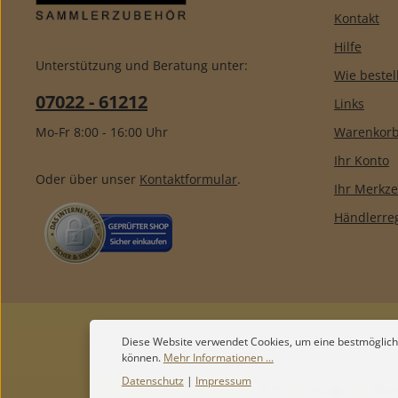
Kontakt
Hilfe
Unterstützung und Beratung unter:
Wie bestel
07022 - 61212
Links
Mo-Fr 8:00 - 16:00 Uhr
Warenkor
Ihr Konto
Oder über unser
Kontaktformular
.
Ihr Merkze
Händlerreg
Diese Website verwendet Cookies, um eine bestmöglich
können.
Mehr Informationen ...
Datenschutz
|
Impressum