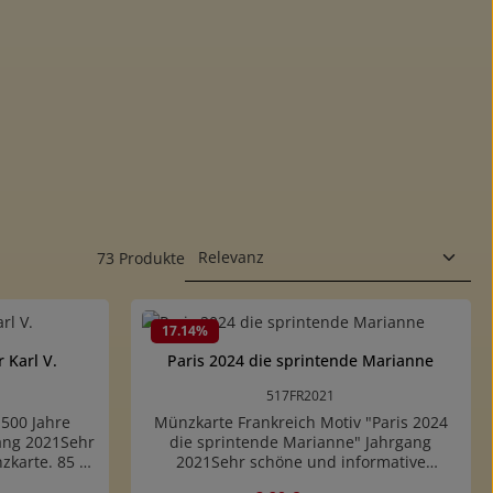
73 Produkte
17.14
%
 Karl V.
Paris 2024 die sprintende Marianne
517FR2021
"500 Jahre
Münzkarte Frankreich Motiv "Paris 2024
gang 2021Sehr
die sprintende Marianne" Jahrgang
zkarte. 85 x
2021Sehr schöne und informative
delt sich um
Münzkarte. 85 x 55 mm (ISO7810/ID-1)Es