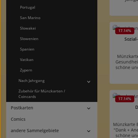
informa
Portugal
(ISO7810/
Münzbesch
San Marino
der Münze. 
Slowakei
Produk
17.14
%
Slowenien
Sozial
Spanien
Münzkarte
Vatikan
Gesundhei
schöne und
Zypern
55 mm (ISO
eine Mü
Nach Jahrgang
Abbildung 
Zubehör für Münzkarten /
Coincards
Produk
17.14
%
D
Postkarten
Comics
Münzkarte 
"Dank + An
andere Sammelgebiete
schöne und