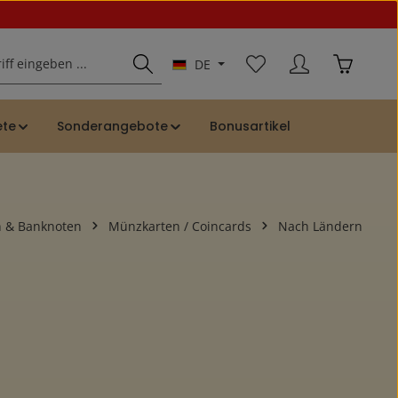
Du hast 0 Produkte auf
Warenkor
DE
ete
Sonderangebote
Bonusartikel
 & Banknoten
Münzkarten / Coincards
Nach Ländern