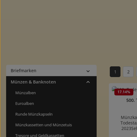
Briefmarken
1
2
Seite
Seit
Münzen & Banknoten
17.14
%
Münzalben
500. 
Euroalben
Runde Münzkapseln
Münzkar
Todesta
Münzkassetten und Münzetuis
2023Se
Münzkarte.
Tresore und Geldkassetten