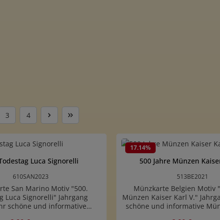
3
4
e
Seite
Seite
17.14
%
Todestag Luca Signorelli
500 Jahre Münzen Kaiser
610SAN2023
513BE2021
te San Marino Motiv "500.
Münzkarte Belgien Motiv 
g Luca Signorelli" Jahrgang
Münzen Kaiser Karl V." Jahr
hr schöne und informative
schöne und informative Mün
 85 x 55 mm (ISO7810/ID-1)Es
55 mm (ISO7810/ID-1)Es han