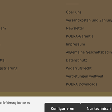
Über uns
Versandkosten und Zahlun
len?
Newsletter
KOBRA-Garantie
b
Impressum
Allgemeine Geschäftsbedi
ttel
Datenschutz
istrierung
Widerrufsrecht
Vertretungen weltweit
KOBRA Downloads
e Erfahrung bieten zu
Konfigurieren
Nur technisch