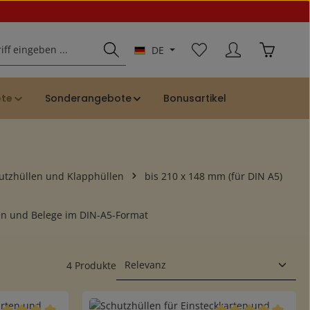
Du hast 0 Produkte auf
Warenkor
DE
ete
Sonderangebote
Bonusartikel
utzhüllen und Klapphüllen
bis 210 x 148 mm (für DIN A5)
ten und Belege im DIN-A5-Format
4 Produkte