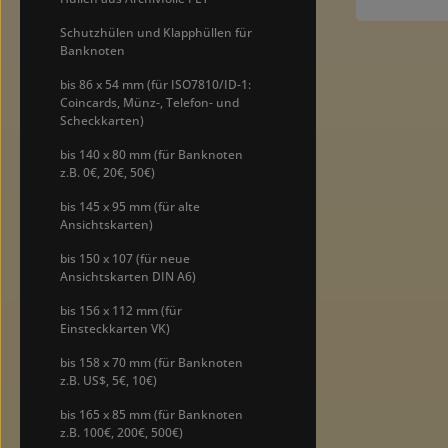
mmeinfach
zuklapp
Schutzhülen und Klapphüllen für
versc
Banknoten
beschäd
Herausne
bis 86 x 54 mm (für ISO7810/ID-1:
Sammelstü
Coincards, Münz-, Telefon- und
zur b
Scheckkarten)
herausg
weichmach
bis 140 x 80 mm (für Banknoten
extra dicke
z.B. 0€, 20€, 50€)
mmge
weichmac
bis 145 x 95 mm (für alte
dickPack
Ansichtskarten)
bis 150 x 107 (für neue
Ansichtskarten DIN A6)
bis 156 x 112 mm (für
Einsteckkarten VK)
bis 158 x 70 mm (für Banknoten
z.B. US$, 5€, 10€)
bis 165 x 85 mm (für Banknoten
z.B. 100€, 200€, 500€)