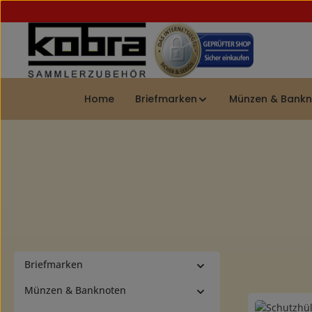
 Hauptinhalt springen
Zur Suche springen
Zur Hauptnavigation springen
Home
Briefmarken
Münzen & Bank
Briefmarken
Münzen & Banknoten