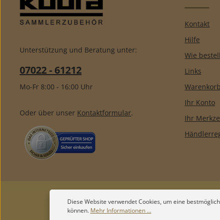
Kontakt
Hilfe
Unterstützung und Beratung unter:
Wie bestel
07022 - 61212
Links
Mo-Fr 8:00 - 16:00 Uhr
Warenkor
Ihr Konto
Oder über unser
Kontaktformular
.
Ihr Merkze
Händlerreg
Diese Website verwendet Cookies, um eine bestmöglich
können.
Mehr Informationen ...