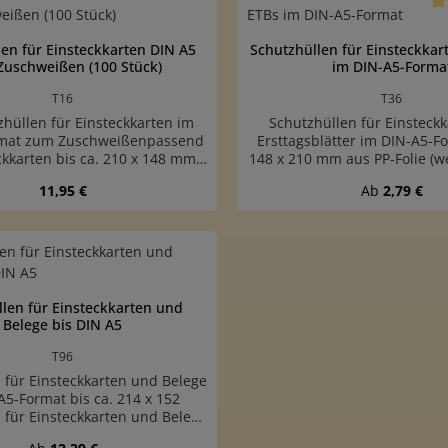
Du
en für Einsteckkarten DIN A5
Schutzhüllen für Einsteckka
Zuschweißen (100 Stück)
im DIN-A5-Forma
T16
T36
zhüllen für Einsteckkarten im
Schutzhüllen für Einsteck
mat zum Zuschweißenpassend
Ersttagsblätter im DIN-A5-Fo
ckkarten bis ca. 210 x 148 mm
148 x 210 mm aus PP-Folie (
e Nr. VM5)Außenmaß: 217 x 154
für Einsteckkarten und Erstta
Regulärer Preis:
Regulärer Pre
11,95 €
Ab
2,79 €
eal zur Herstellung von
A5 bis ca. 148 x 210 mmAuß
paketeneine lange Seite offen,
212 mmeine kurze Seite offe
assen sich die Einsteckkarten
reißfeste Qualität, leichtes
 leicht einschiebenmit etwas
und Herausziehen der Karten
t Anzahl: Gib den gewünschten Wert ein
der Folie zum Zuschweißenmit
glasklarer, weichmacherfreier
ch, damit die eingeschlossene
mm dickPackungen mit 10 ode
tweichen kannweiche, sehr
verfügbarDownload Maßs
len für Einsteckkarten und
ualitätgefertigt aus glasklarer,
Schutzhüllen zum Aus
Belege bis DIN A5
herfreier PP-Folie 0,06 mm
ad Maßschablone Schutzhüllen
T96
zum Ausdrucken
 für Einsteckkarten und Belege
A5-Format bis ca. 214 x 152
ür Einsteckkarten und Belege
A5-Format bis ca. 214 x 152
Regulärer Preis: