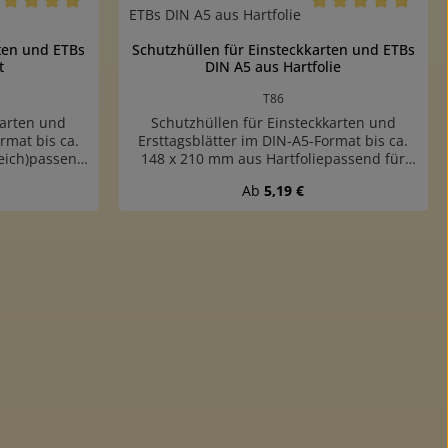
rchschnittliche Bewertung von 5 von 5 Sternen
Durchschnittliche B
rten und ETBs
Schutzhüllen für Einsteckkarten und ETBs
t
DIN A5 aus Hartfolie
T86
karten und
Schutzhüllen für Einsteckkarten und
rmat bis ca.
Ersttagsblätter im DIN-A5-Format bis ca.
weich)passend
148 x 210 mm aus Hartfoliepassend für
gsblätter DIN
Einsteckkarten und Ersttagsblätter DIN A5
is:
Regulärer Preis:
Ab
5,19 €
enmaß: 154 x
bis ca. 148 x 210 mmAußenmaß: 154 x 213
nweiche, sehr
mmeine kurze Seite offenbrillante, stabile
 Einschieben
und standfeste Qualität, bester Schutz für
gefertigt aus
das Sammelgutgefertigt aus glasklarer,
 oder benutze die Schaltflächen um die 
 PP-Folie 0,1
weichmacherfreier Hartfolie 0,1 mm
r 100 Hüllen
dickPackungen mit 10 oder 100 Hüllen
chablone
verfügbarDownload Maßschablone
drucken
Schutzhüllen zum Ausdrucken