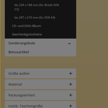
bis 234 x 168 mm (für Briefe DIN
C5)
bis 297 x 210 mm (für DIN A4)
CD- und DVD-Album
Geschenkgutscheine
Sonderangebote
Bonusartikel
Größe außen
Material
Packungseinheit
nutzb. Taschengröße