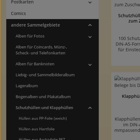
Postkarten
Comics
Schutzhüll
zum 
andere Sammelgebiete
Alben für Fotos
100 Schut
DIN-A5-For
Alben für Coincards, Münz-,
für Einste
Scheck- und Telefonkarten
(z.B. unser
mmid
Alben für Banknoten
Briefmarken
dadurch l
Liebig- und Sammelbilderalbum
besonders
Produk
überstehen
Lageralbum
Nadeleinsti
Luft en
Klapphül
Bogenalben und Plakatalbum
reißfeste Q
weichmac
Schutzhüllen und Klapphüllen
dickDownlo
Hüllen aus PP-Folie (weich)
Klapphüllen
im DIN-
Hüllen aus Hartfolie
mmpassend f
im DIN-
Hüllen aus Archivfolie PET