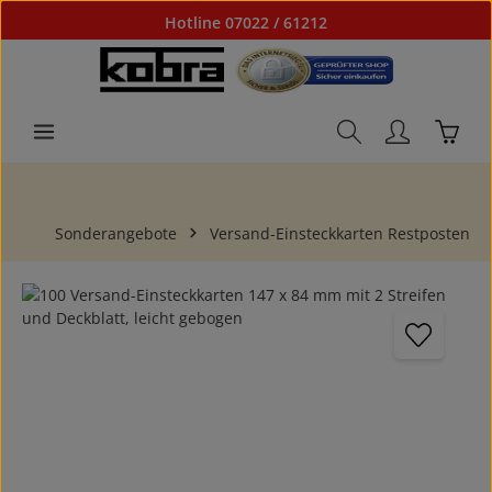
Hotline 07022 / 61212
Zum Hauptinhalt springen
Waren
Sonderangebote
Versand-Einsteckkarten Restposten
Bildergalerie überspringen