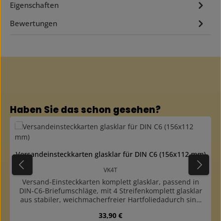
Eigenschaften
Bewertungen
Produktgalerie überspringen
Haben Sie das schon gesehen?
Versandeinsteckkarten glasklar für DIN C6 (156x112 mm)
VK4T
Versand-Einsteckkarten komplett glasklar, passend in
DIN-C6-Briefumschläge, mit 4 Streifenkomplett glasklar
aus stabiler, weichmacherfreier Hartfoliedadurch sind
auch die Rückseiten der Marken sichtbarFormat 156x112
Regulärer Preis:
33,90 €
mm, passend in normale, kleine Briefumschläge (DIN-