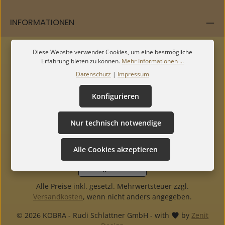
INFORMATIONEN
Diese Website verwendet Cookies, um eine bestmögliche
Erfahrung bieten zu können.
Mehr Informationen ...
Datenschutz
|
Impressum
Konfigurieren
Nur technisch notwendige
Alle Cookies akzeptieren
Vertrag widerrufen
Alle Preise inkl. gesetzl. Mehrwertsteuer zzgl.
Versandkosten
, wenn nicht anders angegeben.
© 2026 KOBRA - Rudi Schlattner GmbH - with
by
Zenit