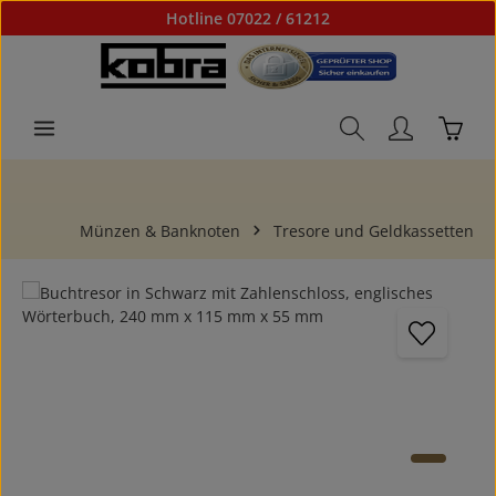
Hotline 07022 / 61212
Zum Hauptinhalt springen
Waren
Münzen & Banknoten
Tresore und Geldkassetten
Bildergalerie überspringen