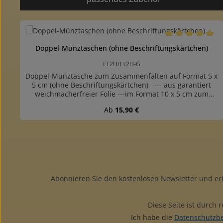
Produktgalerie überspringen
Durchschnittlich
Doppel-Münztaschen (ohne Beschriftungskärtchen)
FT2H/FT2H-G
Doppel-Münztasche zum Zusammenfalten auf Format 5 x
5 cm (ohne Beschriftungskärtchen) --- aus garantiert
weichmacherfreier Folie ---im Format 10 x 5 cm zum
Zusammenfalten auf 5 x 5 cm, passend z.B. in
Regulärer Preis:
Ab
15,90 €
Diakästenin die eine Tasche kommt eine Münze bis ca.
44 mm Durchmesser, in die andere Tasche ein
Beschriftungskärtchen oder eine zweite Münzegefertigt
aus glasklarer, weichmacherfreier Folieohne
BeschriftungskärtchenPackung mit 100 oder 1000 Stück
Abonnieren Sie den kostenlosen Newsletter und e
Diese Seite ist durch
Ich habe die
Datenschutzb