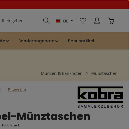
Du hast 0 Produkte auf
Warenkor
DE
ete
Sonderangebote
Bonusartikel
Münzen & Banknoten
Münztaschen
Bewerten
iche Bewertung von 0 von 5 Sternen
el-Münztaschen
:
1000 Stück