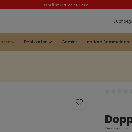
Hotline 07022 / 61212
noten
Postkarten
Comics
andere Sammelgebi
Durchschnittl
Dopp
Packungseinheit