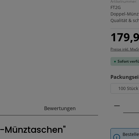
Artikelnummer:
FT2G
Doppel-Münzta
Qualität & sc
Regulärer Pre
179,9
Preise inkl. MwS
Sofort verfü
Packungsei
100 Stück
Produkt
Bewertungen
l-Münztaschen"
Bestell