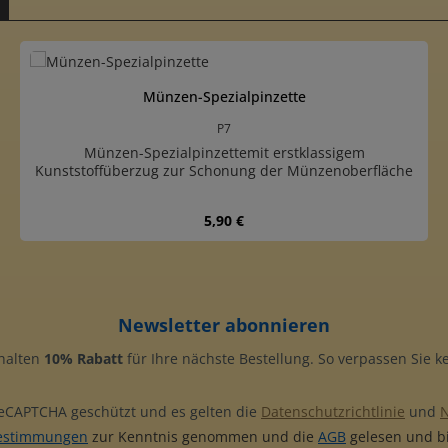
e Bewertung von 5 von 5 Sternen
Münzen-Spezialpinzette
P7
Münzen-Spezialpinzettemit erstklassigem
Kunststoffüberzug zur Schonung der Münzenoberfläche
Regulärer Preis:
5,90 €
Produkt Anzahl: Gib den gewünschten
Newsletter abonnieren
rhalten
10% Rabatt
für Ihre nächste Bestellung. So verpassen Sie 
 reCAPTCHA geschützt und es gelten die
Datenschutzrichtlinie
und
estimmungen
zur Kenntnis genommen und die
AGB
gelesen und bi