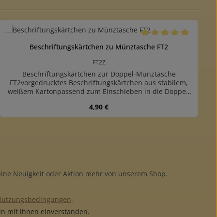
Durchschnittliche Bewe
Beschriftungskärtchen zu Münztasche FT2
FT2Z
Beschriftungskärtchen zur Doppel-Münztasche
FT2vorgedrucktes Beschriftungskärtchen aus stabilem,
weißem Kartonpassend zum Einschieben in die Doppel-
Münztasche FT2Packung mit 100 Stück
Regulärer Preis:
4,90 €
 Wert ein oder benutze die Schaltfläch
Produkt Anzahl: Gib den gewünschten 
keine Neuigkeit oder Aktion mehr von unserem Shop.
Nutzungsbedingungen
.
n mit ihnen einverstanden.