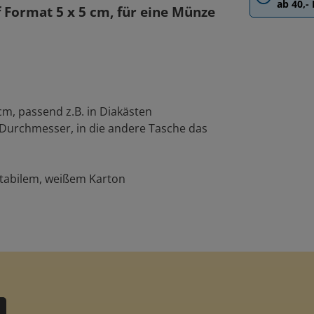
ab 40,-
Format 5 x 5 cm, für eine Münze
m, passend z.B. in Diakästen
 Durchmesser, in die andere Tasche das
stabilem, weißem Karton