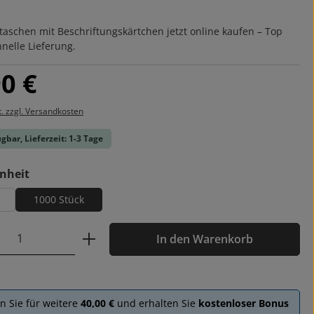
schen mit Beschriftungskärtchen jetzt online kaufen – Top
hnelle Lieferung.
is:
0 €
t. zzgl. Versandkosten
gbar, Lieferzeit: 1-3 Tage
auswählen
nheit
1000 Stück
 Anzahl: Gib den gewünschten Wert ein o
In den Warenkorb
en Sie für weitere
40,00 €
und erhalten Sie
kostenloser Bonus