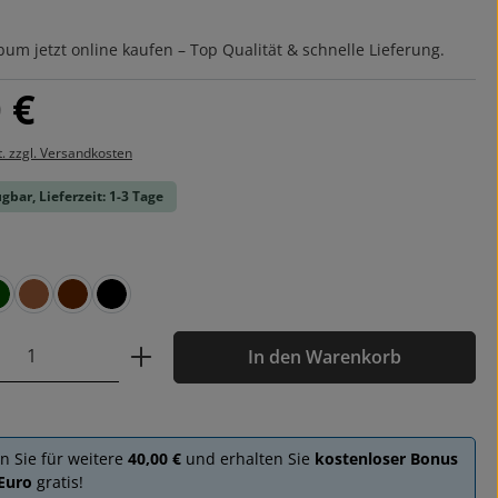
um jetzt online kaufen – Top Qualität & schnelle Lieferung.
is:
 €
t. zzgl. Versandkosten
gbar, Lieferzeit: 1-3 Tage
ählen
grün
hellbraun
dunkelbraun
schwarz
 Anzahl: Gib den gewünschten Wert ein o
In den Warenkorb
en Sie für weitere
40,00 €
und erhalten Sie
kostenloser Bonus
 Euro
gratis!