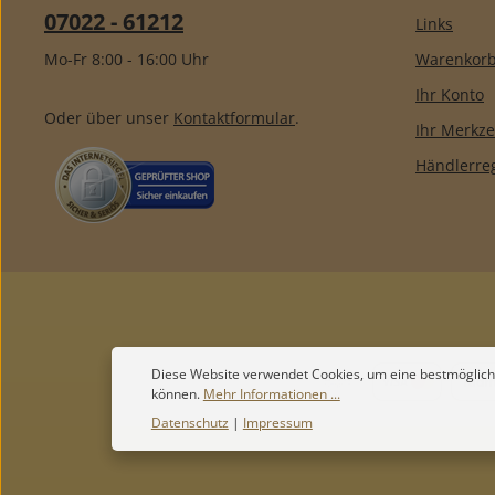
07022 - 61212
Links
Mo-Fr 8:00 - 16:00 Uhr
Warenkor
Ihr Konto
Oder über unser
Kontaktformular
.
Ihr Merkze
Händlerreg
Diese Website verwendet Cookies, um eine bestmöglich
können.
Mehr Informationen ...
Datenschutz
|
Impressum