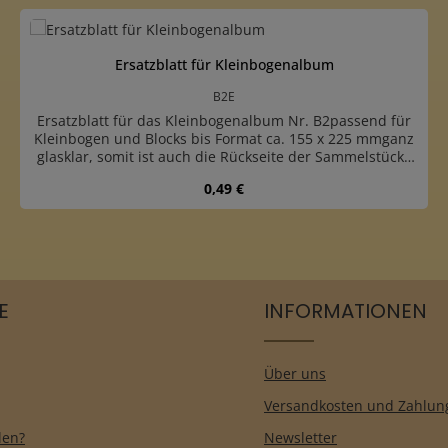
Ersatzblatt für Kleinbogenalbum
B2E
Ersatzblatt für das Kleinbogenalbum Nr. B2passend für
Kleinbogen und Blocks bis Format ca. 155 x 225 mmganz
glasklar, somit ist auch die Rückseite der Sammelstücke
sichtbarpassend in das Kleinbogenalbum Nr. B2
Regulärer Preis:
0,49 €
Produkt Anzahl: Gib den gewünschten
E
INFORMATIONEN
Über uns
Versandkosten und Zahlun
len?
Newsletter