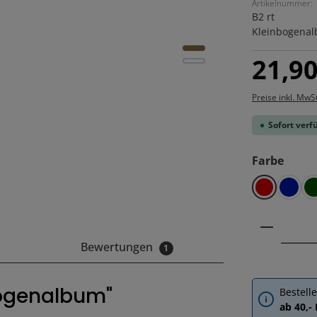
Artikelnummer:
B2 rt
Kleinbogenalb
Regulärer Pre
21,90
Preise inkl. MwS
Sofort verfü
ausw
Farbe
rot
blau
Produkt
Bewertungen
1
bogenalbum"
Bestell
ab 40,-