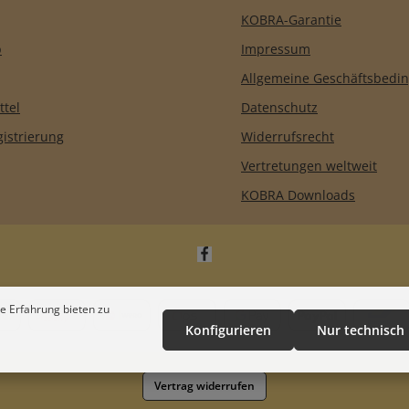
KOBRA-Garantie
b
Impressum
Allgemeine Geschäftsbedi
ttel
Datenschutz
istrierung
Widerrufsrecht
Vertretungen weltweit
KOBRA Downloads
e Erfahrung bieten zu
Konfigurieren
Nur technisch
Vertrag widerrufen