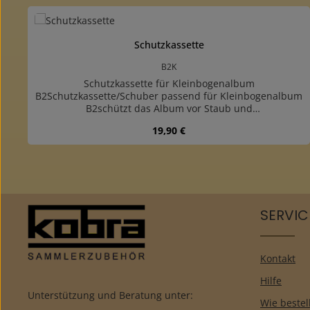
Produktgalerie überspringen
Schutzkassette
B2K
Schutzkassette für Kleinbogenalbum
B2Schutzkassette/Schuber passend für Kleinbogenalbum
B2schützt das Album vor Staub und
Beschädigungenhochwertige, buchbinderisch
Regulärer Preis:
19,90 €
verarbeitete Kassette aus stabiler Pappeüberzogen mit
farblich passendem, strapazierfähigem "Elefantenhaut"-
Papier
SERVIC
Kontakt
Hilfe
Unterstützung und Beratung unter:
Wie bestel