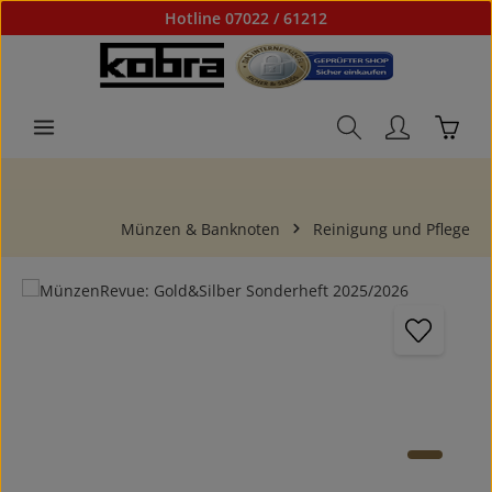
Hotline 07022 / 61212
Zum Hauptinhalt springen
Waren
Münzen & Banknoten
Reinigung und Pflege
Bildergalerie überspringen