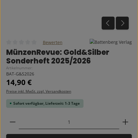
Bewerten
Durchschnittliche Bewertung von 0 von 5 Sternen
MünzenRevue: Gold&Silber
Sonderheft 2025/2026
Artikelnummer:
BAT-G&S2026
Regulärer Preis:
14,90 €
Preise inkl. MwSt. zzgl. Versandkosten
Sofort verfügbar, Lieferzeit: 1-3 Tage
Produkt Anzahl: Gib den gewünschten Wert ein ode