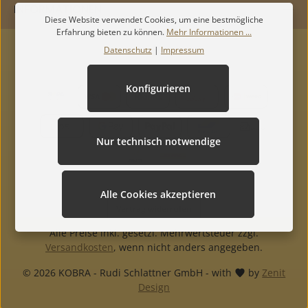
INFORMATIONEN
Diese Website verwendet Cookies, um eine bestmögliche
Erfahrung bieten zu können.
Mehr Informationen ...
Datenschutz
|
Impressum
Konfigurieren
Nur technisch notwendige
Alle Cookies akzeptieren
Vertrag widerrufen
Alle Preise inkl. gesetzl. Mehrwertsteuer zzgl.
Versandkosten
, wenn nicht anders angegeben.
© 2026 KOBRA - Rudi Schlattner GmbH - with
by
Zenit
Design