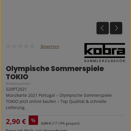
Bewerten
Durchschnittliche Bewertung von 0 von 5 Sternen
Olympische Sommerspiele
TOKIO
Artikelnummer:
520PT2021
Münzkarte 2021 Portugal – Olympische Sommerspiele
TOKIO jetzt online kaufen – Top Qualität & schnelle
Lieferung.
Verkaufspreis:
2,90 €
%
Regulärer Preis:
3,50 €
(17.14% gespart)
Preise inkl. MwSt. zzgl. Versandkosten