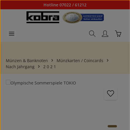
Hotline 07022 / 61212
Zum Hauptinhalt springen
Waren
Münzen & Banknoten
Münzkarten / Coincards
Nach Jahrgang
2 0 2 1
Bildergalerie überspringen