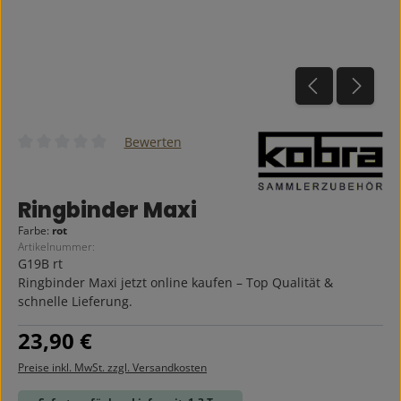
Bewerten
Durchschnittliche Bewertung von 0 von 5 Sternen
Ringbinder Maxi
Farbe:
rot
Artikelnummer:
G19B rt
Ringbinder Maxi jetzt online kaufen – Top Qualität &
schnelle Lieferung.
Regulärer Preis:
23,90 €
Preise inkl. MwSt. zzgl. Versandkosten