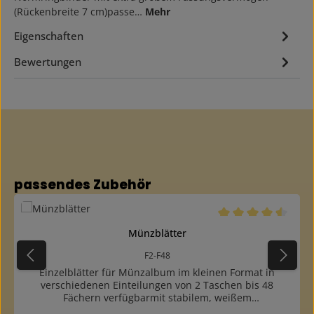
(Rückenbreite 7 cm)passe…
Mehr
Eigenschaften
Bewertungen
Produktgalerie überspringen
passendes Zubehör
Durchschnittliche B
Münzblätter
F2-F48
Einzelblätter für Münzalbum im kleinen Format in
verschiedenen Einteilungen von 2 Taschen bis 48
Fächern verfügbarmit stabilem, weißem
KartonzwischenblattAußenhülle mit stabiler Grundfolie