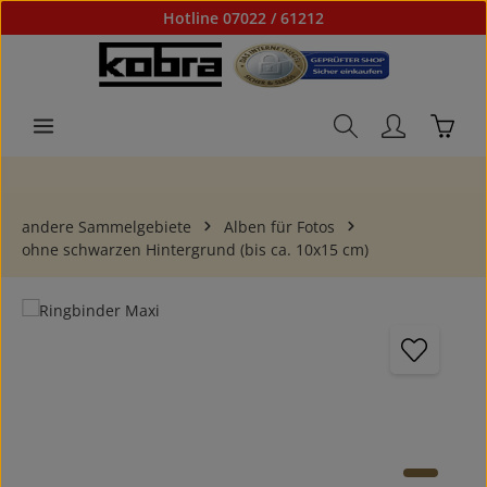
Hotline 07022 / 61212
Zum Hauptinhalt springen
Waren
andere Sammelgebiete
Alben für Fotos
ohne schwarzen Hintergrund (bis ca. 10x15 cm)
Bildergalerie überspringen