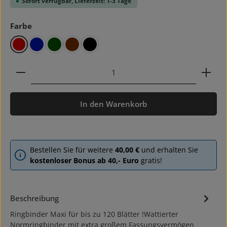
Sofort verfügbar, Lieferzeit: 1-3 Tage
auswählen
Farbe
rot
blau
grün
braun
schwarz
Produkt Anzahl: Gib den gewünschten Wert ein ode
In den Warenkorb
Bestellen Sie für weitere
40,00 €
und erhalten Sie
kostenloser Bonus ab 40,- Euro
gratis!
Beschreibung
Ringbinder Maxi für bis zu 120 Blätter !Wattierter
Normringbinder mit extra großem Fassungsvermögen