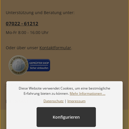
Unterstützung und Beratung unter:
07022 - 61212
Mo-Fr 8:00 - 16:00 Uhr
Oder über unser
Kontaktformular
.
SERVICE
Diese Website verwendet Cookies, um eine bestmögliche
Erfahrung bieten zu können.
Mehr Informationen ...
INFORMATIONEN
Datenschutz
|
Impressum
Konfigurieren