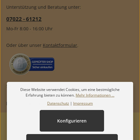
Unterstützung und Beratung unter:
07022 - 61212
Mo-Fr 8:00 - 16:00 Uhr
Oder über unser
Kontaktformular
.
SERVICE
Diese Website verwendet Cookies, um eine bestmögliche
Erfahrung bieten zu können.
Mehr Informationen ...
INFORMATIONEN
Datenschutz
|
Impressum
Konfigurieren