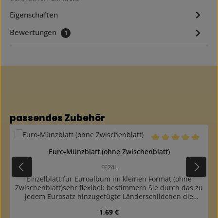
Eigenschaften
Bewertungen
1
Produktgalerie überspringen
passendes Zubehör
Durchschnittliche B
Euro-Münzblatt (ohne Zwischenblatt)
FE24L
Einzelblatt für Euroalbum im kleinen Format (ohne
Zwischenblatt)sehr flexibel: bestimmern Sie durch das zu
jedem Eurosatz hinzugefügte Länderschildchen die
Zusammenstellung der Länder auf einem Blatt selbstfür
Regulärer Preis:
1,69 €
3 komplette Eurosätze von 1 Cent bis 2 Euro und je ein