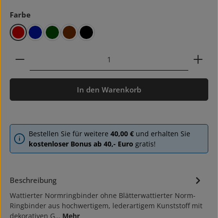
auswählen
Farbe
rot
blau
grün
braun
schwarz
Produkt Anzahl: Gib den gewünschten Wert ein ode
In den Warenkorb
Bestellen Sie für weitere
40,00 €
und erhalten Sie
kostenloser Bonus ab 40,- Euro
gratis!
Beschreibung
Wattierter Normringbinder ohne Blätterwattierter Norm-
Ringbinder aus hochwertigem, lederartigem Kunststoff mit
dekorativen G…
Mehr