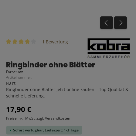
1 Bewertung
Durchschnittliche Bewertung von 4 von 5 Sternen
Ringbinder ohne Blätter
Farbe:
rot
Artikelnummer:
FB rt
Ringbinder ohne Blätter jetzt online kaufen – Top Qualität &
schnelle Lieferung.
Regulärer Preis:
17,90 €
Preise inkl. MwSt. zzgl. Versandkosten
Sofort verfügbar, Lieferzeit: 1-3 Tage