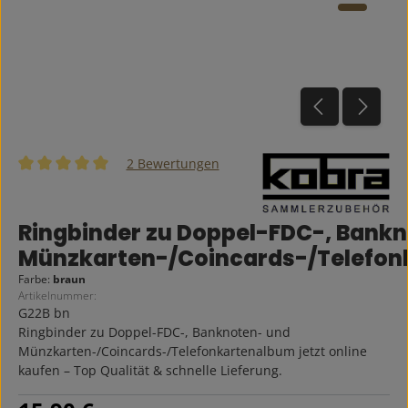
2 Bewertungen
Durchschnittliche Bewertung von 5 von 5 Sternen
Ringbinder zu Doppel-FDC-, Bank
Münzkarten-/Coincards-/Telefo
Farbe:
braun
Artikelnummer:
G22B bn
Ringbinder zu Doppel-FDC-, Banknoten- und
Münzkarten-/Coincards-/Telefonkartenalbum jetzt online
kaufen – Top Qualität & schnelle Lieferung.
Regulärer Preis: