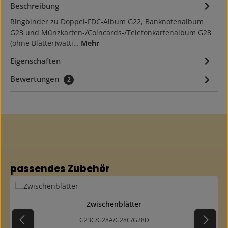
Beschreibung
Ringbinder zu Doppel-FDC-Album G22, Banknotenalbum
G23 und Münzkarten-/Coincards-/Telefonkartenalbum G28
(ohne Blätter)watti…
Mehr
Eigenschaften
Bewertungen
2
Produktgalerie überspringen
passendes Zubehör
Zwischenblätter
G23C/G28A/G28C/G28D