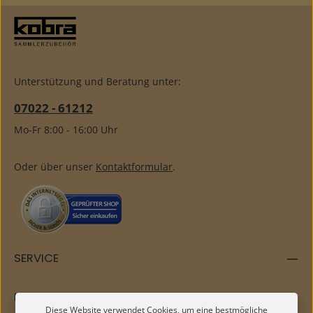
Unterstützung und Beratung unter:
07022 - 61212
Mo-Fr 8:00 - 16:00 Uhr
Oder über unser
Kontaktformular
.
SERVICE
INFORMATIONEN
Diese Website verwendet Cookies, um eine bestmögliche