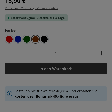
15,90 €
Preise inkl. MwSt. zzgl. Versandkosten
Sofort verfügbar, Lieferzeit: 1-3 Tage
auswählen
Farbe
rot
blau
grün
braun
schwarz
Produkt Anzahl: Gib den gewünschten Wert ein ode
In den Warenkorb
Bestellen Sie für weitere
40,00 €
und erhalten Sie
kostenloser Bonus ab 40,- Euro
gratis!