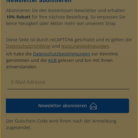
Newsletter abonnieren
zur Bezeichnung der Albenfarblich passerde
Schutzkassette verfügbarbei diesem Artikel handelt es
Abonnieren Sie den kostenlosen Newsletter und erhalten
sich um ein Auslaufmodell
10% Rabatt
für Ihre nächste Bestellung. So verpassen Sie
keine Neuigkeit oder Aktion mehr von unserem Shop.
Diese Seite ist durch reCAPTCHA geschützt und es gelten die
Datenschutzrichtlinie
und
Nutzungsbedingungen
.
Ich habe die
Datenschutzbestimmungen
zur Kenntnis
genommen und die
AGB
gelesen und bin mit ihnen
einverstanden.
Newsletter abonnieren
Der Gutschein-Code wird Ihnen nach der Anmeldung
zugesendet.