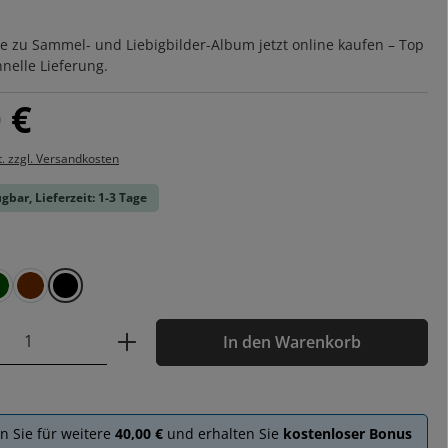
e zu Sammel- und Liebigbilder-Album jetzt online kaufen – Top
hnelle Lieferung.
is:
 €
t. zzgl. Versandkosten
gbar, Lieferzeit: 1-3 Tage
ählen
grün
braun
schwarz
 Anzahl: Gib den gewünschten Wert ein o
In den Warenkorb
en Sie für weitere
40,00 €
und erhalten Sie
kostenloser Bonus