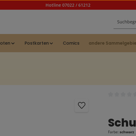
Hotline 07022 / 61212
noten
Postkarten
Comics
andere Sammelgebi
Durchschnittl
Schu
Farbe:
schwarz