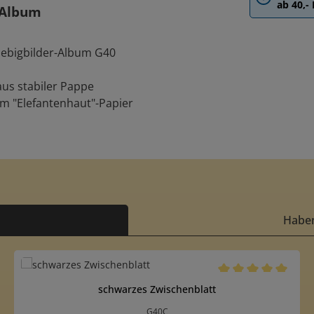
ab 40,-
-Album
iebigbilder-Album G40
aus stabiler Pappe
m "Elefantenhaut"-Papier
Haben
Durchschnittliche B
schwarzes Zwischenblatt
G40C