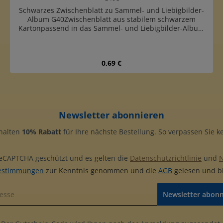
Schwarzes Zwischenblatt zu Sammel- und Liebigbilder-
Album G40Zwischenblatt aus stabilem schwarzem
Kartonpassend in das Sammel- und Liebigbilder-Album
G40gleiches Format wie Einsteckblätter G41E bis G47Emit
4-Ring-Normlochung (45-65-45 mm Lochabstand)
Regulärer Preis:
0,69 €
Produkt Anzahl: Gib den gewünschten
Newsletter abonnieren
rhalten
10% Rabatt
für Ihre nächste Bestellung. So verpassen Sie 
 reCAPTCHA geschützt und es gelten die
Datenschutzrichtlinie
und
estimmungen
zur Kenntnis genommen und die
AGB
gelesen und bi
Newsletter abon