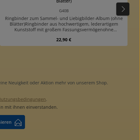
Blätter)
G40B
Ringbinder zum Sammel- und Liebigbilder-Album (ohne
Blätter)Ringbinder aus hochwertigem, lederartigem
Kunststoff mit großem Fassungsvermögenohne
Blättermit Rückenfenster zum Bezeichnen der Alben und
Regulärer Preis:
22,90 €
zusätzlicher Innentaschemit 4-Ring-Normmechanik (45-
65-45 mm Lochabstand)Einsteckblätter mit 1, 2, 3 und 6
Taschen (hoch und quer) verfügbarfarblich passende
Schutzkassette lieferbar
 Wert ein oder benutze die Schaltfläch
keine Neuigkeit oder Aktion mehr von unserem Shop.
Nutzungsbedingungen
.
n mit ihnen einverstanden.
nieren