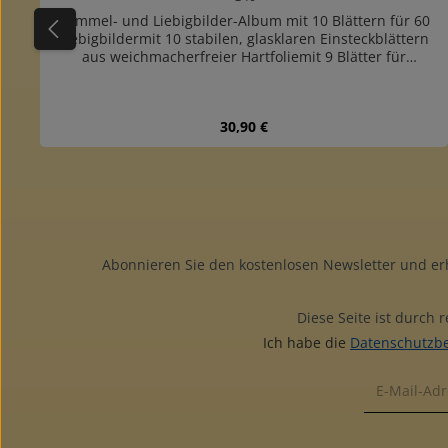
Sammel- und Liebigbilder-Album mit 10 Blättern für 60
Liebigbildermit 10 stabilen, glasklaren Einsteckblättern
aus weichmacherfreier Hartfoliemit 9 Blätter für
querformatige Bilder und einem Blatt für Hochformatfür
60 Liebig- und andere Reklamebilder bis Format 115 x 80
mmRingbinder aus hochwertigem, lederartigem
Regulärer Preis:
30,90 €
Kunststoff mit großem Fassungsvermögenmit
Rückenfenster zum Bezeichnen der Alben und
zusätzlicher Innentaschemit 4-Ring-Normmechanik (45-
65-45 mm Lochabstand)zusätzliche Einsteckblätter mit 1,
2, 3 und 6 Taschen (hoch und quer) verfügbarfarblich
passende Schutzkassette lieferbar
Abonnieren Sie den kostenlosen Newsletter und e
Diese Seite ist durch
Ich habe die
Datenschutzb