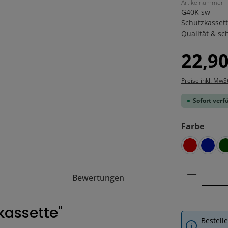
Artikelnummer:
G40K sw
Schutzkassett
Qualität & sc
Regulärer Pre
22,90
Preise inkl. MwS
Sofort verfü
ausw
Farbe
rot
blau
Produkt
Bewertungen
kassette"
Bestell