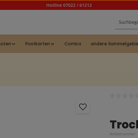
Hotline 07022 / 61212
noten
Postkarten
Comics
andere Sammelgebi
Durchschnittl
Troc
Artikelnummer: