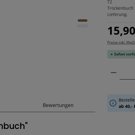
T2
Trockenbuch f
Lieferung.
Regulärer Pre
15,90
Preise inkl. MwS
Sofort verfü
Produkt
Bestelle
Bewertungen
ab 40,-
enbuch"