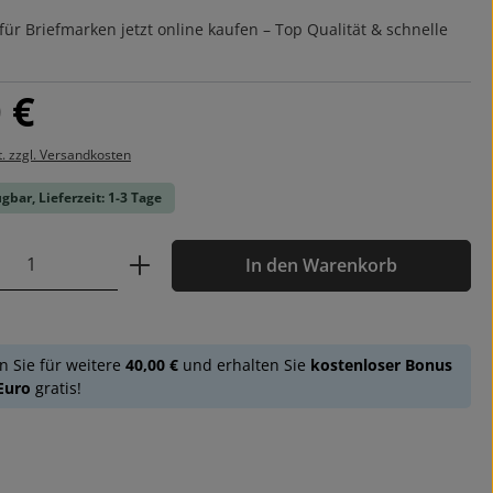
ür Briefmarken jetzt online kaufen – Top Qualität & schnelle
is:
 €
t. zzgl. Versandkosten
gbar, Lieferzeit: 1-3 Tage
 Anzahl: Gib den gewünschten Wert ein o
In den Warenkorb
n Sie für weitere
40,00 €
und erhalten Sie
kostenloser Bonus
 Euro
gratis!