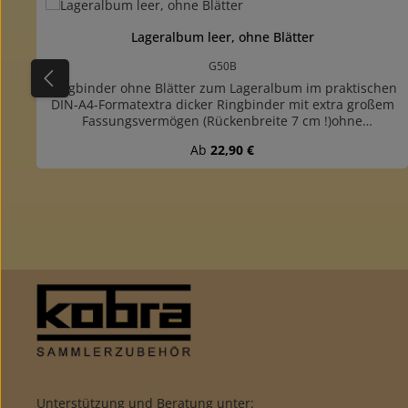
Lageralbum leer, ohne Blätter
G50B
Ringbinder ohne Blätter zum Lageralbum im praktischen
DIN-A4-Formatextra dicker Ringbinder mit extra großem
Fassungsvermögen (Rückenbreite 7 cm !)ohne
Blätterdurch die leicht zu öffnende Ringmechanik
Regulärer Preis:
Ab
22,90 €
können Blätter an jeder Stelle leicht und schnell
herausgenommen oder eingefügt werdenverschiedene
Einsteckblätter für Dokument, DIN A4, Einsteckkarten,
Postkarten, Briefmarken, Briefe, Bierdeckel,
Sammelbilder u.s.w. verfügbarpassende Blätter: G51E,
G52E, G54E, G56E, G59E, G64E, Einsteckblätter Combi E11
bis E28stabiler wattierter Norm-Ringbinder aus
hochwertigem, lederartigem Kunststoffmit 4-Ring-
Normmechanik (80-80-80 mm Lochabstand)farblich
passende Schutzkassette verfügbar
Unterstützung und Beratung unter: