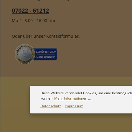
07022 - 61212
Mo-Fr 8:00 - 16:00 Uhr
Oder über unser
Kontaktformular
.
Diese Website verwendet Cookies, um eine bestmöglich
können.
Mehr Informationen ...
Datenschutz
|
Impressum